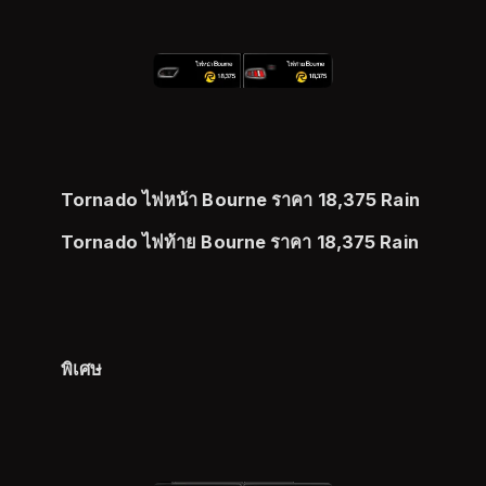
Tornado ไฟหน้า Bourne ราคา 18,375 Rain
Tornado ไฟท้าย Bourne ราคา 18,375 Rain
พิเศษ