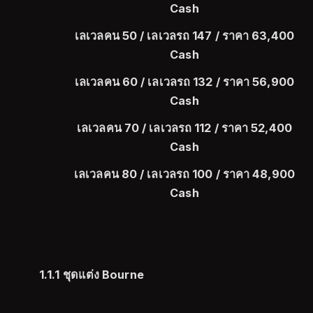
Cash
เลเวลคน 50 / เลเวลรถ 147 / ราคา 63,400
Cash
เลเวลคน 60 / เลเวลรถ 132 / ราคา 56,900
Cash
เลเวลคน 70 / เลเวลรถ 112 / ราคา 52,400
Cash
เลเวลคน 80 / เลเวลรถ 100 / ราคา 48,900
Cash
1.1.1 ชุดแต่ง Bourne