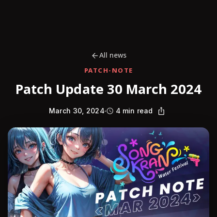
All news
PATCH-NOTE
Patch Update 30 March 2024
March 30, 2024
4 min read