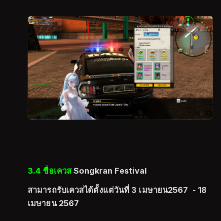
3.4 ชื่อเควส
Songkran Festival
สามารถรับเควสได้ตั้งแต่วันที่ 3 เมษายน2567 - 18
เมษายน 2567