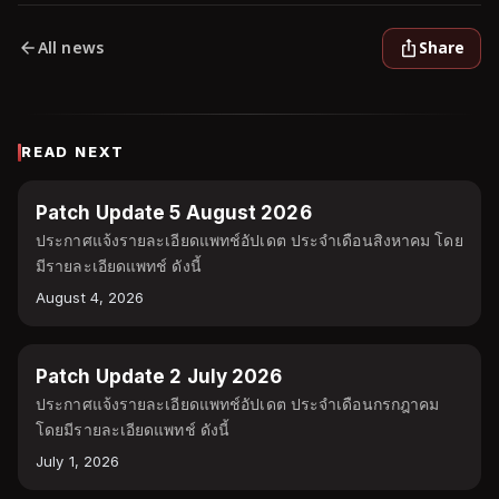
All news
Share
READ NEXT
PATCH NOTE
Patch Update 5 August 2026
ประกาศแจ้งรายละเอียดแพทช์อัปเดต ประจำเดือนสิงหาคม โดย
มีรายละเอียดแพทช์ ดังนี้
August 4, 2026
PATCH NOTE
Patch Update 2 July 2026
ประกาศแจ้งรายละเอียดแพทช์อัปเดต ประจำเดือนกรกฎาคม
โดยมีรายละเอียดแพทช์ ดังนี้
July 1, 2026