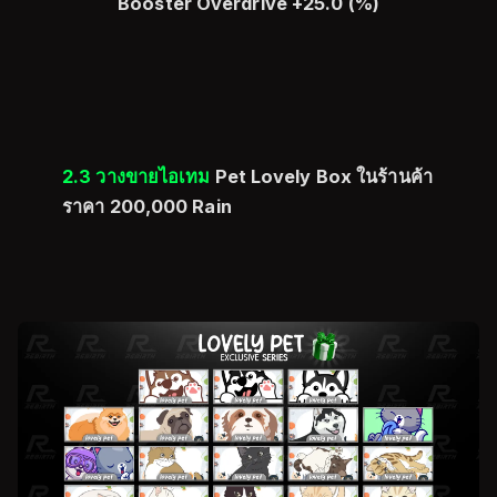
Booster Overdrive +25.0 (%)
2.3 วางขายไอเทม
Pet Lovely Box ในร้านค้า
ราคา 200,000 Rain