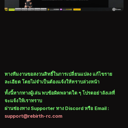
ทางทีมงานขอสงวนสิทธิ์ในการเปลี่ยนแปลง แก้ไขราย
ละเอียด โดยไม่จำเป็นต้องแจ้งให้ทราบล่วงหน้า
ทั้งนี้หากทางผู้เล่น พบข้อผิดพลาดใด ๆ โปรดอย่าลังเลที่
จะแจ้งให้เราทราบ
ผ่านช่องทาง Supporter ทาง Discord หรือ Email :
support@rebirth-rc.com