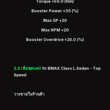
Torque +50.0 (Nm)
Booster Power +35 (%)
Max SP +20
Max RPM +20
Booster Overdrive +25.0 (%)
2.2 เพิ่มชุดแต่ง
รถ BMAX Class L.Sedan - Top
Speed
วางขายในร้านค้า