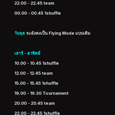
22.00 - 22.45 team
00.00 - 00.45 1shuffle
วันพุธ
จะยังคงเป็น Flying Mode แบบเดิม
เสาร์ - อาทิตย์
10.00 - 10.45 1shuffle
12.00 - 12.45 team
15.00 - 15.45 1shuffle
19.00 - 19.30 Tournament
20.00 - 20.45 team
22.00 - 22.45 1shuffle