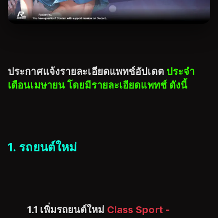
ประกาศแจ้งรายละเอียดแพทช์อัปเดต
ประจำ
เดือนเมษายน โดยมีรายละเอียดแพทช์ ดังนี้
1. รถยนต์ใหม่
1.1 เพิ่มรถยนต์ใหม่
Class Sport -